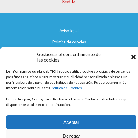
Aviso legal
Política de cookies
Política de privacidad
Gestionar el consentimiento de
las cookies
Le informamos que la web TICNegocios utiliza cookies propias y de terceros
para fines analíticos y para mostrarle publicidad personalizada en base a un
perfil elaborado a partir de sus hábitos de navegación. Puede obtener más
información sobre nuestra
Política de Cookies
Puede Aceptar, Configurar o Rechazar el uso de Cookies en los botones que
disponemos a tal efecto a continuación.
Aceptar
Denegar