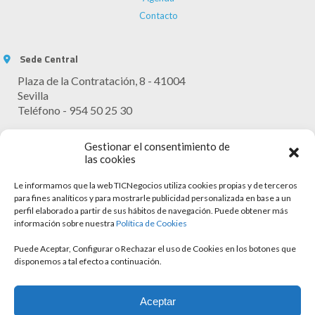
Contacto
Sede Central
Plaza de la Contratación, 8 - 41004
Sevilla
Teléfono - 954 50 25 30
Horario Atención
Gestionar el consentimiento de
Lunes - Viernes: 9:30 - 13:30
las cookies
Le informamos que la web TICNegocios utiliza cookies propias y de terceros
para fines analíticos y para mostrarle publicidad personalizada en base a un
perfil elaborado a partir de sus hábitos de navegación. Puede obtener más
información sobre nuestra
Política de Cookies
Puede Aceptar, Configurar o Rechazar el uso de Cookies en los botones que
disponemos a tal efecto a continuación.
Aviso legal
Aceptar
Política de cookies