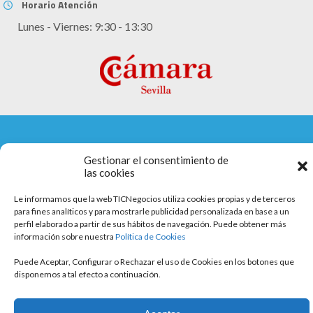
Horario Atención
Lunes - Viernes: 9:30 - 13:30
Aviso legal
Gestionar el consentimiento de
las cookies
Política de cookies
Le informamos que la web TICNegocios utiliza cookies propias y de terceros
Política de privacidad
para fines analíticos y para mostrarle publicidad personalizada en base a un
perfil elaborado a partir de sus hábitos de navegación. Puede obtener más
información sobre nuestra
Política de Cookies
Puede Aceptar, Configurar o Rechazar el uso de Cookies en los botones que
disponemos a tal efecto a continuación.