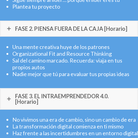
Plantea tu proyecto
FASE 2. PIENSA FUERA DE LA CAJA [Horario]
Una mente creativa huye de los patrones
Organizational Fit and Resource Thinking
Sal del camino marcado. Recuerda: viaja en tus
propios autos
Nadie mejor que tú para evaluar tus propias ideas
FASE 3. EL INTRAEMPRENDEDOR 4.0.
[Horario]
No vivimos una era de cambio, sino un cambio de era
La transformación digital comienza en ti mismo
Haz frente a las incertidumbres en un entorno digital