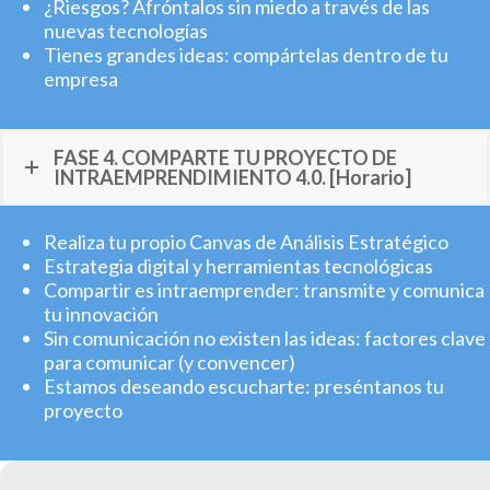
¿Riesgos? Afróntalos sin miedo a través de las
nuevas tecnologías
Tienes grandes ideas: compártelas dentro de tu
empresa
FASE 4. COMPARTE TU PROYECTO DE
INTRAEMPRENDIMIENTO 4.0. [Horario]
Realiza tu propio Canvas de Análisis Estratégico
Estrategia digital y herramientas tecnológicas
Compartir es intraemprender: transmite y comunica
tu innovación
Sin comunicación no existen las ideas: factores clave
para comunicar (y convencer)
Estamos deseando escucharte: preséntanos tu
proyecto