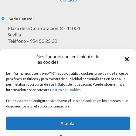
Contacto
Sede Central
Plaza de la Contratación, 8 - 41004
Sevilla
Teléfono - 954 50 25 30
Horario Atención
Gestionar el consentimiento de
Lunes - Viernes: 9:30 - 13:30
las cookies
Le informamos que la web TICNegocios utiliza cookies propias y de terceros
para fines analíticos y para mostrarle publicidad personalizada en base a un
perfil elaborado a partir de sus hábitos de navegación. Puede obtener más
información sobre nuestra
Política de Cookies
Puede Aceptar, Configurar o Rechazar el uso de Cookies en los botones que
disponemos a tal efecto a continuación.
Aviso legal
Aceptar
Política de cookies