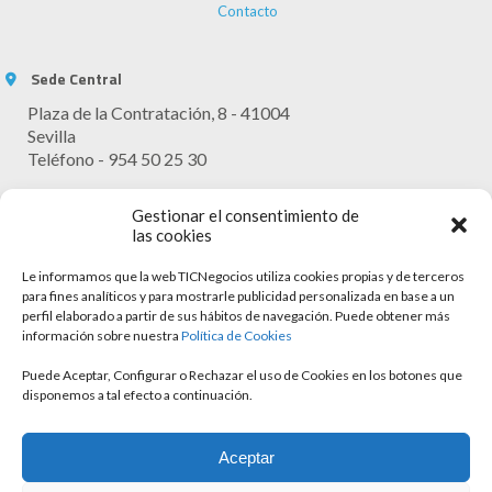
Contacto
Sede Central
Plaza de la Contratación, 8 - 41004
Sevilla
Teléfono - 954 50 25 30
Horario Atención
Gestionar el consentimiento de
Lunes - Viernes: 9:30 - 13:30
las cookies
Le informamos que la web TICNegocios utiliza cookies propias y de terceros
para fines analíticos y para mostrarle publicidad personalizada en base a un
perfil elaborado a partir de sus hábitos de navegación. Puede obtener más
información sobre nuestra
Política de Cookies
Puede Aceptar, Configurar o Rechazar el uso de Cookies en los botones que
disponemos a tal efecto a continuación.
Aviso legal
Aceptar
Política de cookies