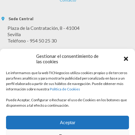
Contacto
Sede Central
Plaza de la Contratación, 8 - 41004
Sevilla
Teléfono - 954 50 25 30
Horario Atención
Gestionar el consentimiento de
Lunes - Viernes: 9:30 - 13:30
las cookies
Le informamos que la web TICNegocios utiliza cookies propias y de terceros
para fines analíticos y para mostrarle publicidad personalizada en base a un
perfil elaborado a partir de sus hábitos de navegación. Puede obtener más
información sobre nuestra
Política de Cookies
Puede Aceptar, Configurar o Rechazar el uso de Cookies en los botones que
disponemos a tal efecto a continuación.
Aviso legal
Aceptar
Política de cookies