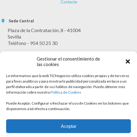
Contacto
Sede Central
Plaza de la Contratación, 8 - 41004
Sevilla
Teléfono - 954 50 25 30
Horario Atención
Gestionar el consentimiento de
Lunes - Viernes: 9:30 - 13:30
las cookies
Le informamos que la web TICNegocios utiliza cookies propias y de terceros
para fines analíticos y para mostrarle publicidad personalizada en base a un
perfil elaborado a partir de sus hábitos de navegación. Puede obtener más
información sobre nuestra
Política de Cookies
Puede Aceptar, Configurar o Rechazar el uso de Cookies en los botones que
disponemos a tal efecto a continuación.
Aviso legal
Aceptar
Política de cookies