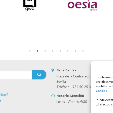
Sede Central
Plaza de la Contratación, 8 - 41004
Le informamo
Sevilla
analíticos y 
sus hábitos 
Teléfono - 954 50 25 30
Cookies
sitas?
Horario Atención
Puede Acepta
s
Lunes - Viernes: 9:30 - 13:30
tal efecto a 