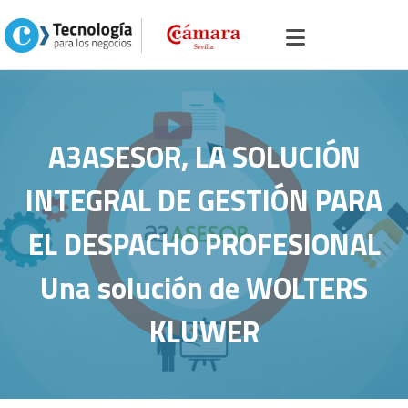
icio
>
Portal servicios, comercio y otros
>
Soluciones
>
Aplicaciones
>
ASESOR, LA SOLUCIÓN INTEGRAL DE GESTIÓN PARA EL DESPACHO
ROFESIONAL
A3ASESOR, LA SOLUCIÓN
INTEGRAL DE GESTIÓN PARA
EL DESPACHO PROFESIONAL
Una solución de WOLTERS
KLUWER