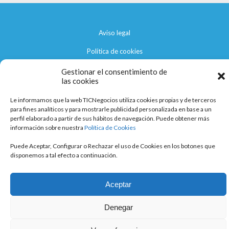
Aviso legal
Política de cookies
Política de privacidad
Gestionar el consentimiento de
las cookies
Le informamos que la web TICNegocios utiliza cookies propias y de terceros
para fines analíticos y para mostrarle publicidad personalizada en base a un
perfil elaborado a partir de sus hábitos de navegación. Puede obtener más
información sobre nuestra
Política de Cookies
Puede Aceptar, Configurar o Rechazar el uso de Cookies en los botones que
disponemos a tal efecto a continuación.
Aceptar
Denegar