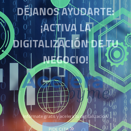
DÉJANOS AYUDARTE:
¡ACTIVA LA
DIGITALIZACIÓN DE TU
NEGOCIO!
Infórmate gratis y acelera tu digitalización.
PIDE CITA