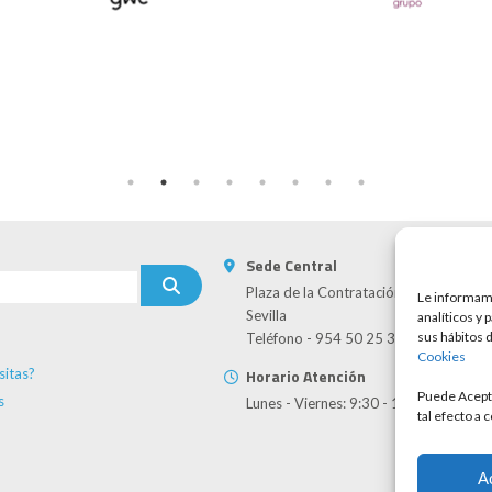
Sede Central
Plaza de la Contratación, 8 - 41004
Le informamo
Sevilla
analíticos y 
sus hábitos 
Teléfono - 954 50 25 30
Cookies
sitas?
Horario Atención
Puede Acepta
s
Lunes - Viernes: 9:30 - 13:30
tal efecto a 
A