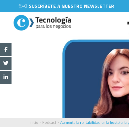
SUSCRÍBETE A NUESTRO NEWSLETTER
Inicio
>
Podcast
>
Aumenta la rentabilidad en la hostelería gr