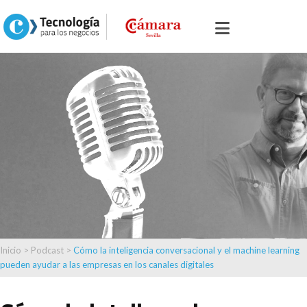
Inicio
>
Podcast
>
Cómo la inteligencia conversacional y el machine learning
pueden ayudar a las empresas en los canales digitales