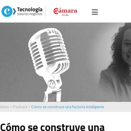
Inicio
>
Podcast
>
Cómo se construye una factoría inteligente
Cómo se construye una